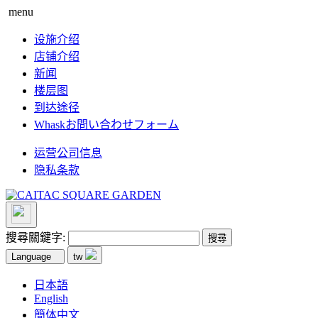
menu
设施介绍
店铺介绍
新闻
楼层图
到达途径
Whaskお問い合わせフォーム
运营公司信息
隐私条款
搜尋關鍵字:
Language
tw
日本語
English
簡体中文