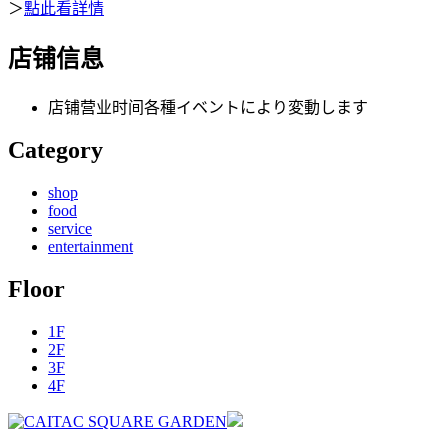
＞
點此看詳情
店铺信息
店铺营业时间
各種イベントにより変動します
Category
shop
food
service
entertainment
Floor
1F
2F
3F
4F