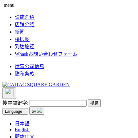
menu
设施介绍
店铺介绍
新闻
楼层图
到达途径
Whaskお問い合わせフォーム
运营公司信息
隐私条款
搜尋關鍵字:
Language
tw
日本語
English
簡体中文