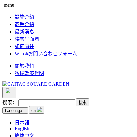
menu
設施介紹
商戶介紹
最新消息
樓層平面圖
如何前往
Whaskお問い合わせフォーム
關於我們
私穩政策聲明
搜索：
Language
cn
日本語
English
簡体中文