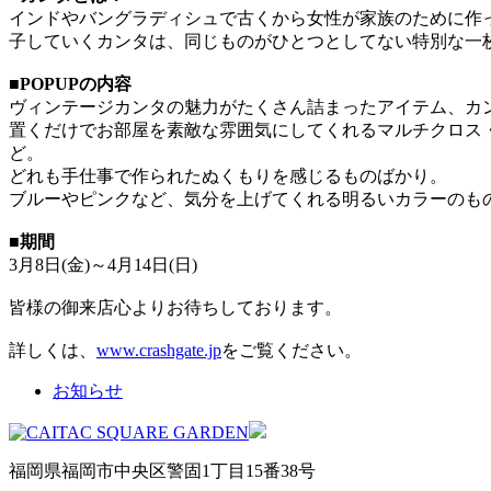
インドやバングラディシュで古くから女性が家族のために作
子していくカンタは、同じものがひとつとしてない特別な一
■POPUPの内容
ヴィンテージカンタの魅力がたくさん詰まったアイテム、カ
置くだけでお部屋を素敵な雰囲気にしてくれるマルチクロス
ど。
どれも手仕事で作られたぬくもりを感じるものばかり。
ブルーやピンクなど、気分を上げてくれる明るいカラーのも
■期間
3月8日(金)～4月14日(日)
皆様の御来店心よりお待ちしております。
詳しくは、
www.crashgate.jp
をご覧ください。
お知らせ
福岡県福岡市中央区警固1丁目15番38号