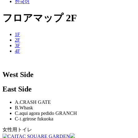
한국어
フロアマップ 2F
1F
2F
3F
4F
West Side
East Side
A.CRASH GATE
B.Whask
C.aqui agora pedido GRANCH
C
.grirose fukuoka
-1
女性用トイレ